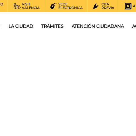
NO
VISIT
SEDE
CITA
A
VALENCIA
ELECTRÓNICA
PREVIA
O
LA CIUDAD
TRÁMITES
ATENCIÓN CIUDADANA
A