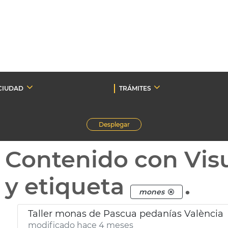
CIUDAD
TRÁMITES
Desplegar
Contenido con Vis
y etiqueta
.
mones
Taller monas de Pascua pedanías València
modificado hace 4 meses