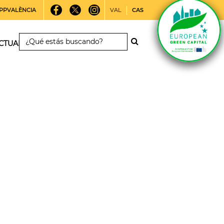
PPVALÈNCIA
VAL
CAS
CTUALIDAD