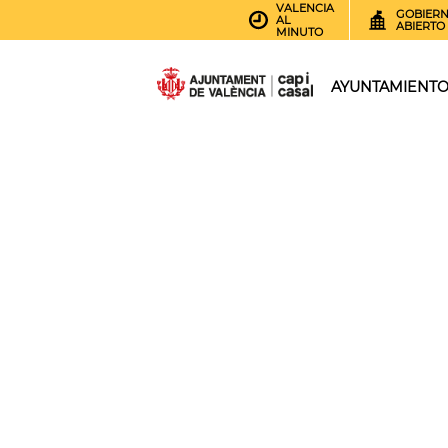
VALENCIA
GOBIER
AL
ABIERTO
MINUTO
AYUNTAMIENT