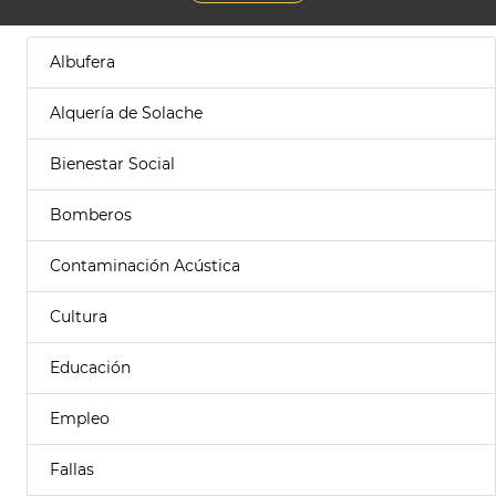
Albufera
Alquería de Solache
Bienestar Social
Bomberos
Contaminación Acústica
Cultura
Educación
Empleo
Fallas