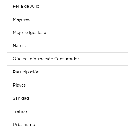
Feria de Julio
Mayores
Mujer e Igualdad
Naturia
Oficina Información Consumidor
Participación
Playas
Sanidad
Tráfico
Urbanismo