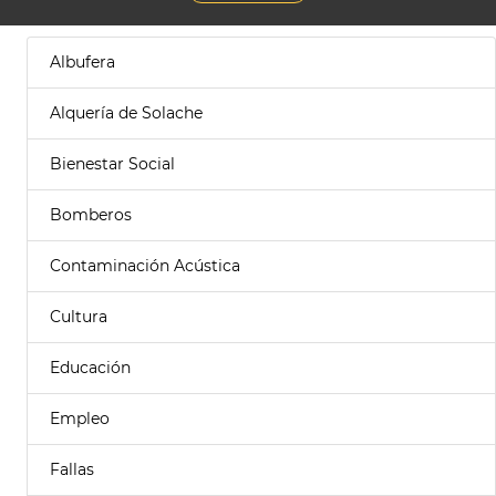
Albufera
Alquería de Solache
Bienestar Social
Bomberos
Contaminación Acústica
Cultura
Educación
Empleo
Fallas