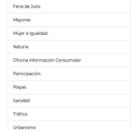
Feria de Julio
Mayores
Mujer e Igualdad
Naturia
Oficina Información Consumidor
Participación
Playas
Sanidad
Tráfico
Urbanismo