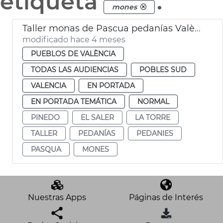
etiqueta
.
mones
Taller monas de Pascua pedanías València
modificado hace 4 meses
PUEBLOS DE VALÈNCIA
TODAS LAS AUDIENCIAS
POBLES SUD
VALENCIA
EN PORTADA
EN PORTADA TEMÁTICA
NORMAL
PINEDO
EL SALER
LA TORRE
TALLER
PEDANÍAS
PEDANIES
PASQUA
MONES
Nuestras Apps
Páginas de Interés