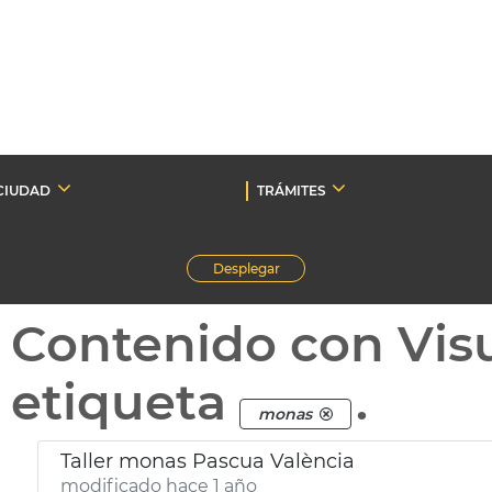
CIUDAD
TRÁMITES
Desplegar
Contenido con Vis
etiqueta
.
monas
Taller monas Pascua València
modificado hace 1 año