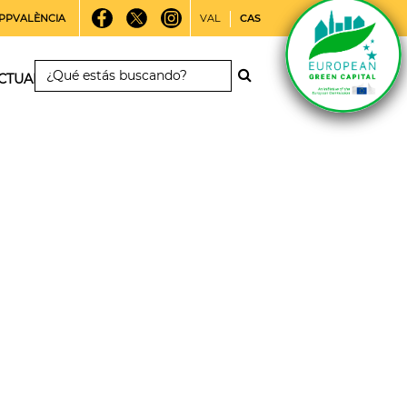
PPVALÈNCIA
VAL
CAS
CTUALIDAD