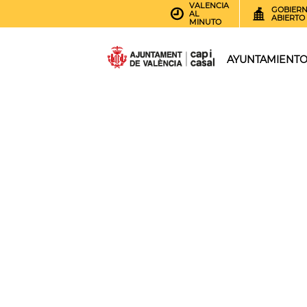
VALENCIA
GOBIER
AL
ABIERTO
MINUTO
AYUNTAMIENT