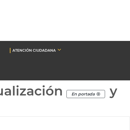
ATENCIÓN CIUDADANA
ualización
y
En portada