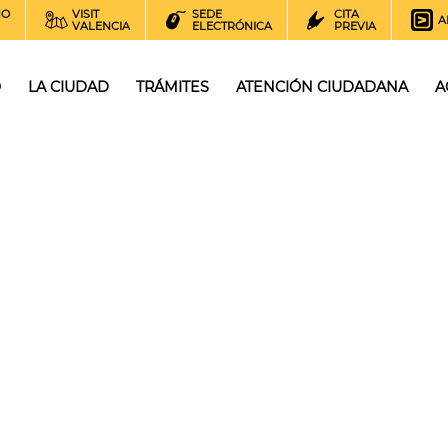
NO
VISIT
SEDE
CITA
A
VALENCIA
ELECTRÓNICA
PREVIA
O
LA CIUDAD
TRÁMITES
ATENCIÓN CIUDADANA
A