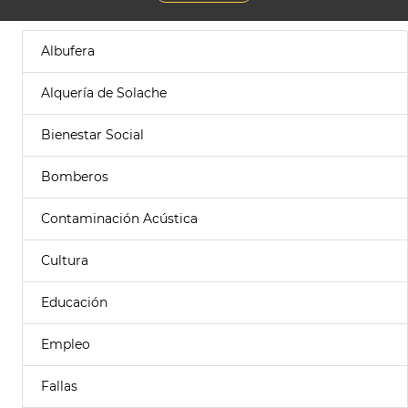
Albufera
Alquería de Solache
Bienestar Social
Bomberos
Contaminación Acústica
Cultura
Educación
Empleo
Fallas