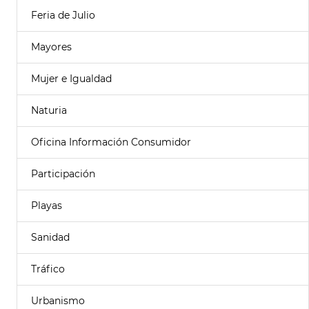
Feria de Julio
Mayores
Mujer e Igualdad
Naturia
Oficina Información Consumidor
Participación
Playas
Sanidad
Tráfico
Urbanismo