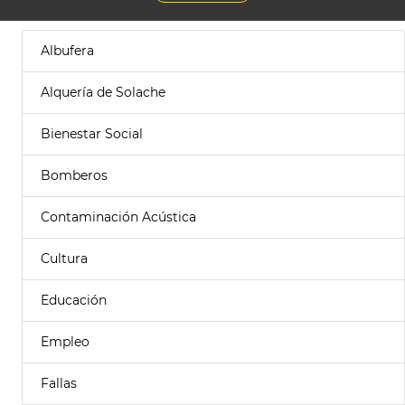
Albufera
Alquería de Solache
Bienestar Social
Bomberos
Contaminación Acústica
Cultura
Educación
Empleo
Fallas