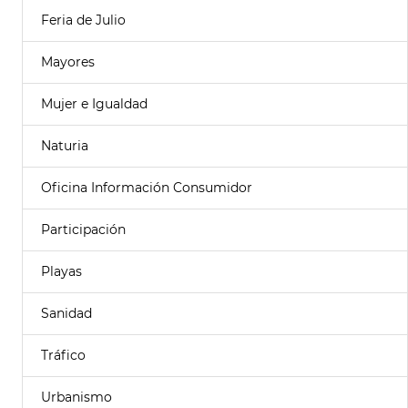
Feria de Julio
Mayores
Mujer e Igualdad
Naturia
Oficina Información Consumidor
Participación
Playas
Sanidad
Tráfico
Urbanismo