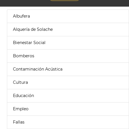
Albufera
Alquería de Solache
Bienestar Social
Bomberos
Contaminación Acústica
Cultura
Educación
Empleo
Fallas