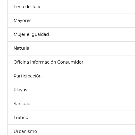
Feria de Julio
Mayores
Mujer e Igualdad
Naturia
Oficina Información Consumidor
Participación
Playas
Sanidad
Tráfico
Urbanismo