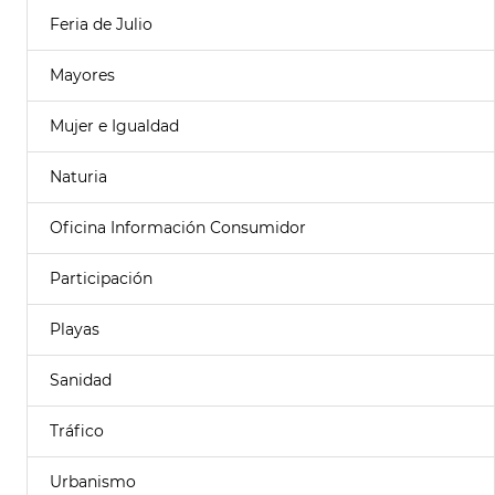
Feria de Julio
Mayores
Mujer e Igualdad
Naturia
Oficina Información Consumidor
Participación
Playas
Sanidad
Tráfico
Urbanismo