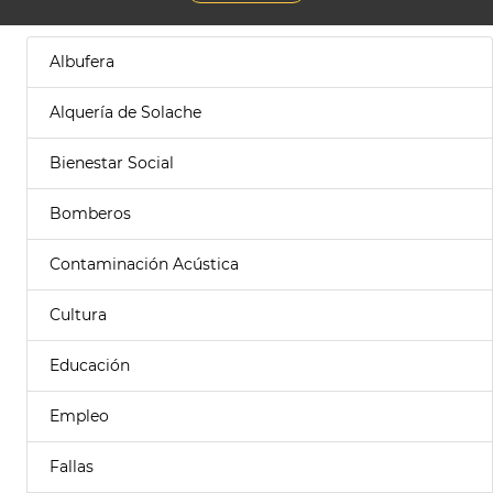
Albufera
Alquería de Solache
Bienestar Social
Bomberos
Contaminación Acústica
Cultura
Educación
Empleo
Fallas