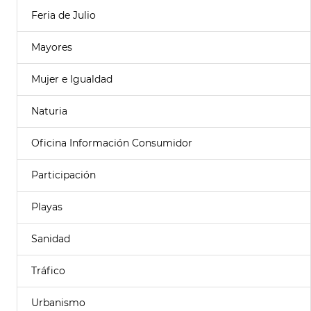
Feria de Julio
Mayores
Mujer e Igualdad
Naturia
Oficina Información Consumidor
Participación
Playas
Sanidad
Tráfico
Urbanismo