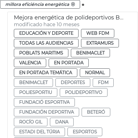
.
millora eficiéncia energètica
Mejora energética de polideportivos Beteró, Estadi del Turia y Benimaclet
modificado hace 10 meses
EDUCACIÓN Y DEPORTE
WEB FDM
TODAS LAS AUDIENCIAS
EXTRAMURS
POBLATS MARITIMS
BENIMACLET
VALENCIA
EN PORTADA
EN PORTADA TEMÁTICA
NORMAL
BENIMACLET
DEPORTES
FDM
POLIESPORTIU
POLIDEPORTIVO
FUNDACIÓ ESPORTIVA
FUNDACIÓN DEPORTIVA
BETERÓ
ROCÍO GIL
DANA
ESTADI DEL TÚRIA
ESPORTOS