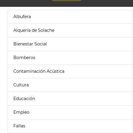
Albufera
Alquería de Solache
Bienestar Social
Bomberos
Contaminación Acústica
Cultura
Educación
Empleo
Fallas