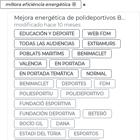
.
millora eficiéncia energètica
Mejora energética de polideportivos Beteró, Estadi del Turia y Benimaclet
modificado hace 10 meses
EDUCACIÓN Y DEPORTE
WEB FDM
TODAS LAS AUDIENCIAS
EXTRAMURS
POBLATS MARITIMS
BENIMACLET
VALENCIA
EN PORTADA
EN PORTADA TEMÁTICA
NORMAL
BENIMACLET
DEPORTES
FDM
POLIESPORTIU
POLIDEPORTIVO
FUNDACIÓ ESPORTIVA
FUNDACIÓN DEPORTIVA
BETERÓ
ROCÍO GIL
DANA
ESTADI DEL TÚRIA
ESPORTOS