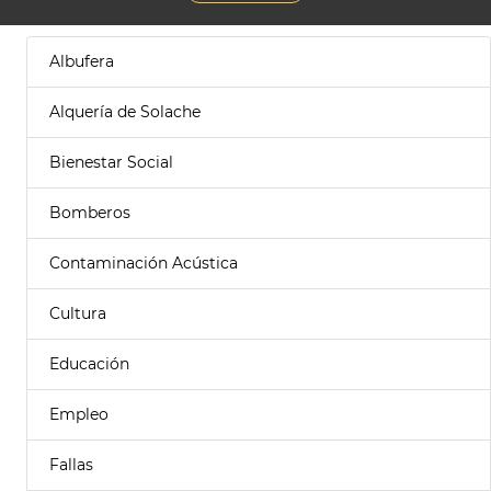
Albufera
Alquería de Solache
Bienestar Social
Bomberos
Contaminación Acústica
Cultura
Educación
Empleo
Fallas