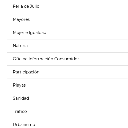
Feria de Julio
Mayores
Mujer e Igualdad
Naturia
Oficina Información Consumidor
Participación
Playas
Sanidad
Tráfico
Urbanismo