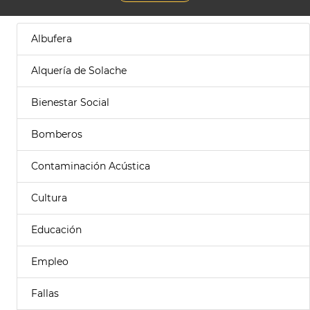
Albufera
Alquería de Solache
Bienestar Social
Bomberos
Contaminación Acústica
Cultura
Educación
Empleo
Fallas