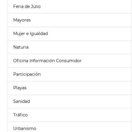
Feria de Julio
Mayores
Mujer e Igualdad
Naturia
Oficina Información Consumidor
Participación
Playas
Sanidad
Tráfico
Urbanismo