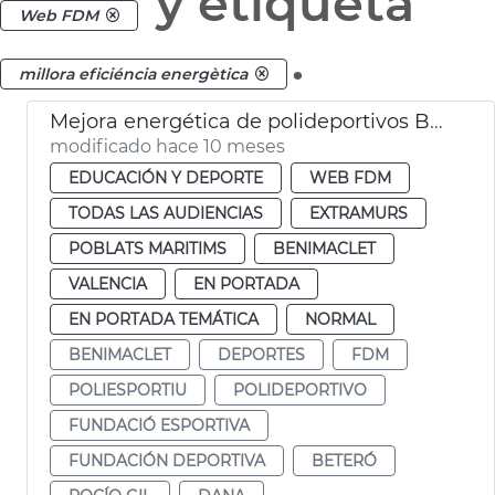
y etiqueta
Web FDM
.
millora eficiéncia energètica
Mejora energética de polideportivos Beteró, Estadi del Turia y Benimaclet
modificado hace 10 meses
EDUCACIÓN Y DEPORTE
WEB FDM
TODAS LAS AUDIENCIAS
EXTRAMURS
POBLATS MARITIMS
BENIMACLET
VALENCIA
EN PORTADA
EN PORTADA TEMÁTICA
NORMAL
BENIMACLET
DEPORTES
FDM
POLIESPORTIU
POLIDEPORTIVO
FUNDACIÓ ESPORTIVA
FUNDACIÓN DEPORTIVA
BETERÓ