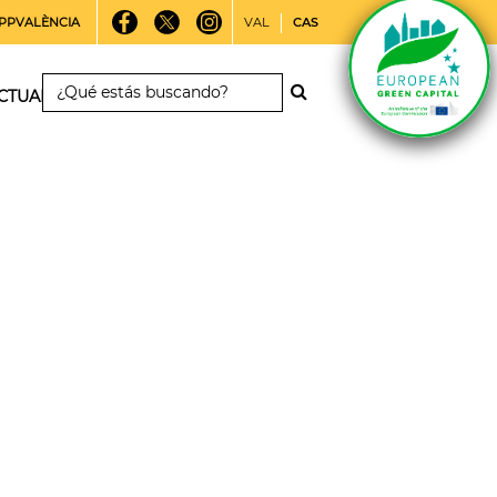
PPVALÈNCIA
VAL
CAS
CTUALIDAD