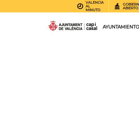
VALENCIA
GOBIER
AL
ABIERTO
MINUTO
AYUNTAMIENT