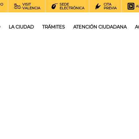
NO
VISIT
SEDE
CITA
A
VALENCIA
ELECTRÓNICA
PREVIA
O
LA CIUDAD
TRÁMITES
ATENCIÓN CIUDADANA
A