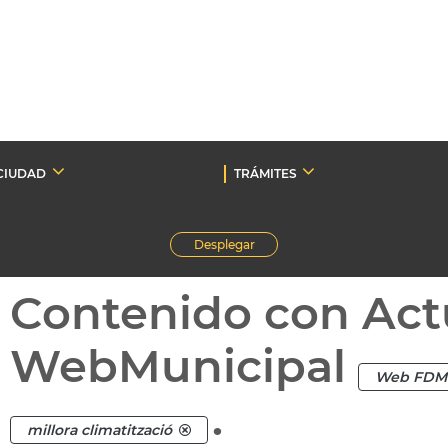
CIUDAD
TRÁMITES
Desplegar
Contenido con Act
WebMunicipal
Web FDM
.
millora climatització