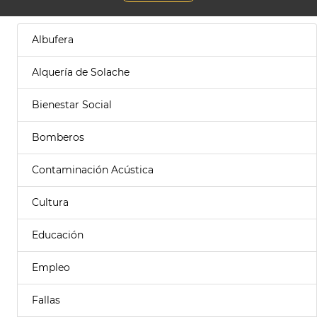
Albufera
Alquería de Solache
Bienestar Social
Bomberos
Contaminación Acústica
Cultura
Educación
Empleo
Fallas