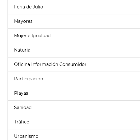
Feria de Julio
Mayores
Mujer e Igualdad
Naturia
Oficina Información Consumidor
Participación
Playas
Sanidad
Tráfico
Urbanismo