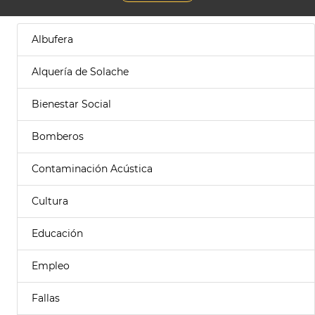
Albufera
Alquería de Solache
Bienestar Social
Bomberos
Contaminación Acústica
Cultura
Educación
Empleo
Fallas