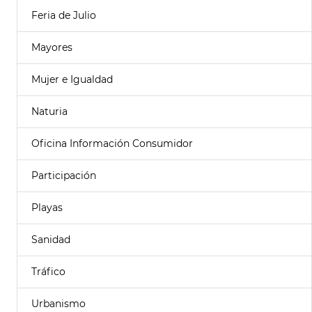
Feria de Julio
Mayores
Mujer e Igualdad
Naturia
Oficina Información Consumidor
Participación
Playas
Sanidad
Tráfico
Urbanismo