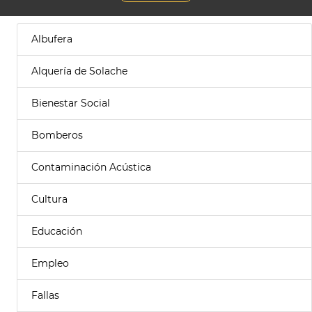
Albufera
Alquería de Solache
Bienestar Social
Bomberos
Contaminación Acústica
Cultura
Educación
Empleo
Fallas