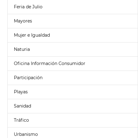
Feria de Julio
Mayores
Mujer e Igualdad
Naturia
Oficina Información Consumidor
Participación
Playas
Sanidad
Tráfico
Urbanismo