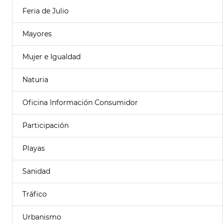
Feria de Julio
Mayores
Mujer e Igualdad
Naturia
Oficina Información Consumidor
Participación
Playas
Sanidad
Tráfico
Urbanismo