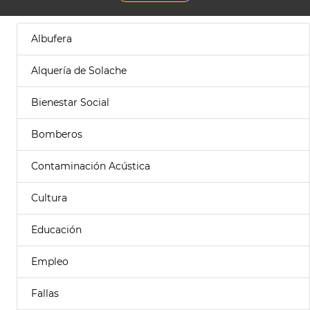
Albufera
Alquería de Solache
Bienestar Social
Bomberos
Contaminación Acústica
Cultura
Educación
Empleo
Fallas