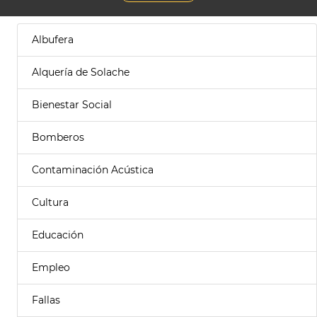
Albufera
Alquería de Solache
Bienestar Social
Bomberos
Contaminación Acústica
Cultura
Educación
Empleo
Fallas