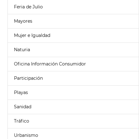
Feria de Julio
Mayores
Mujer e Igualdad
Naturia
Oficina Información Consumidor
Participación
Playas
Sanidad
Tráfico
Urbanismo