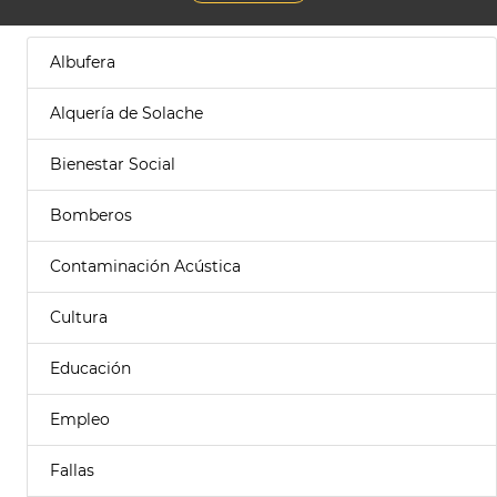
Albufera
Alquería de Solache
Bienestar Social
Bomberos
Contaminación Acústica
Cultura
Educación
Empleo
Fallas