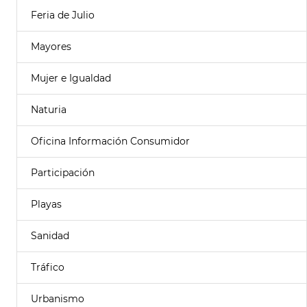
Feria de Julio
Mayores
Mujer e Igualdad
Naturia
Oficina Información Consumidor
Participación
Playas
Sanidad
Tráfico
Urbanismo