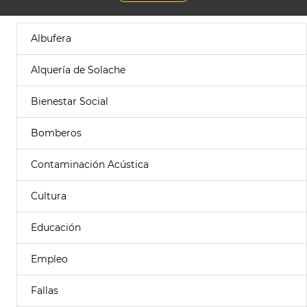
Albufera
Alquería de Solache
Bienestar Social
Bomberos
Contaminación Acústica
Cultura
Educación
Empleo
Fallas