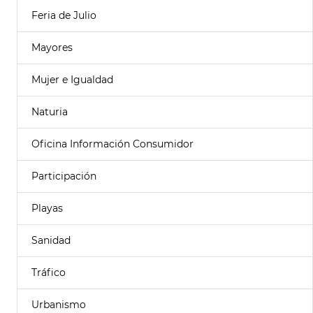
Feria de Julio
Mayores
Mujer e Igualdad
Naturia
Oficina Información Consumidor
Participación
Playas
Sanidad
Tráfico
Urbanismo