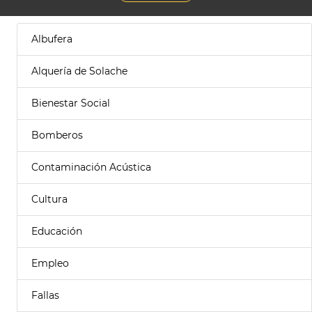
Albufera
Alquería de Solache
Bienestar Social
Bomberos
Contaminación Acústica
Cultura
Educación
Empleo
Fallas