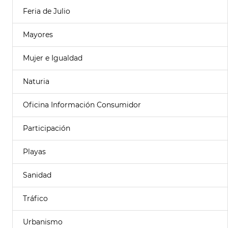
Feria de Julio
Mayores
Mujer e Igualdad
Naturia
Oficina Información Consumidor
Participación
Playas
Sanidad
Tráfico
Urbanismo