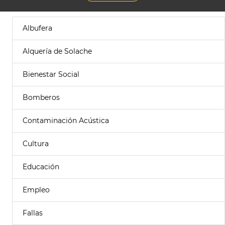
Albufera
Alquería de Solache
Bienestar Social
Bomberos
Contaminación Acústica
Cultura
Educación
Empleo
Fallas