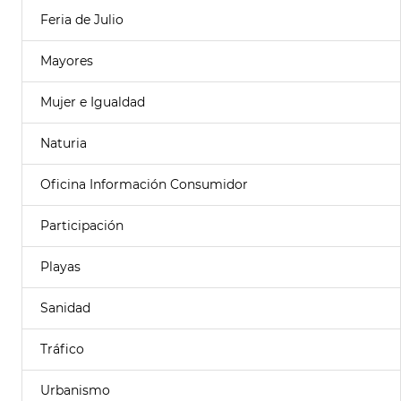
Feria de Julio
Mayores
Mujer e Igualdad
Naturia
Oficina Información Consumidor
Participación
Playas
Sanidad
Tráfico
Urbanismo