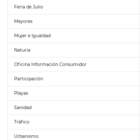
Feria de Julio
Mayores
Mujer e Igualdad
Naturia
Oficina Información Consumidor
Participación
Playas
Sanidad
Tráfico
Urbanismo