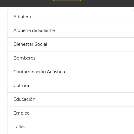
Albufera
Alquería de Solache
Bienestar Social
Bomberos
Contaminación Acústica
Cultura
Educación
Empleo
Fallas