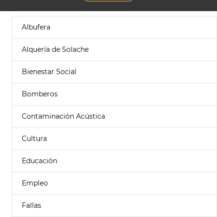
Albufera
Alquería de Solache
Bienestar Social
Bomberos
Contaminación Acústica
Cultura
Educación
Empleo
Fallas