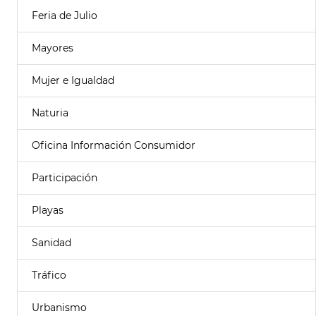
Feria de Julio
Mayores
Mujer e Igualdad
Naturia
Oficina Información Consumidor
Participación
Playas
Sanidad
Tráfico
Urbanismo