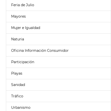
Feria de Julio
Mayores
Mujer e Igualdad
Naturia
Oficina Información Consumidor
Participación
Playas
Sanidad
Tráfico
Urbanismo