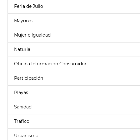
Feria de Julio
Mayores
Mujer e Igualdad
Naturia
Oficina Información Consumidor
Participación
Playas
Sanidad
Tráfico
Urbanismo