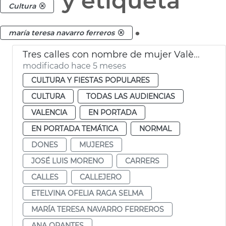
y etiqueta
Cultura
.
maría teresa navarro ferreros
Tres calles con nombre de mujer València
modificado hace 5 meses
CULTURA Y FIESTAS POPULARES
CULTURA
TODAS LAS AUDIENCIAS
VALENCIA
EN PORTADA
EN PORTADA TEMÁTICA
NORMAL
DONES
MUJERES
JOSÉ LUIS MORENO
CARRERS
CALLES
CALLEJERO
ETELVINA OFELIA RAGA SELMA
MARÍA TERESA NAVARRO FERREROS
ANA ORANTES