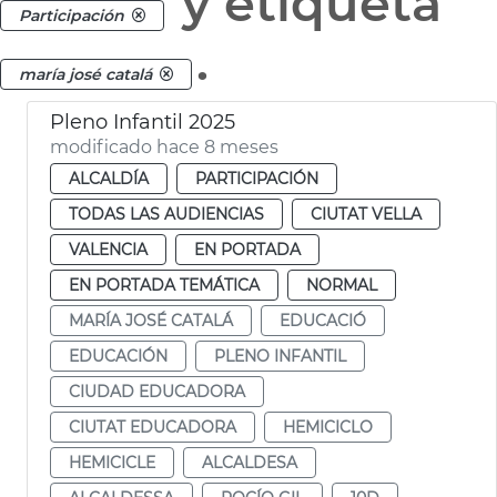
y etiqueta
Participación
.
maría josé catalá
Pleno Infantil 2025
modificado hace 8 meses
ALCALDÍA
PARTICIPACIÓN
TODAS LAS AUDIENCIAS
CIUTAT VELLA
VALENCIA
EN PORTADA
EN PORTADA TEMÁTICA
NORMAL
MARÍA JOSÉ CATALÁ
EDUCACIÓ
EDUCACIÓN
PLENO INFANTIL
CIUDAD EDUCADORA
CIUTAT EDUCADORA
HEMICICLO
HEMICICLE
ALCALDESA