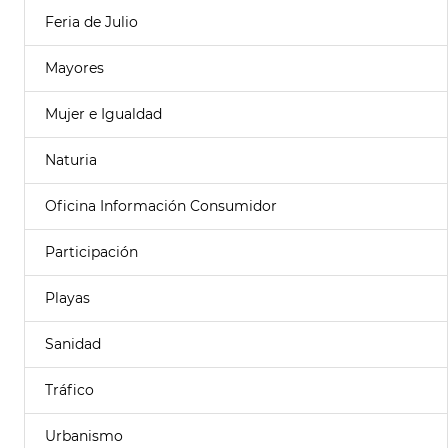
Feria de Julio
Mayores
Mujer e Igualdad
Naturia
Oficina Información Consumidor
Participación
Playas
Sanidad
Tráfico
Urbanismo