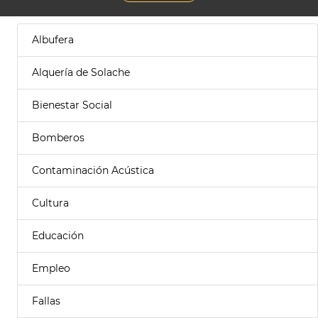
Albufera
Alquería de Solache
Bienestar Social
Bomberos
Contaminación Acústica
Cultura
Educación
Empleo
Fallas