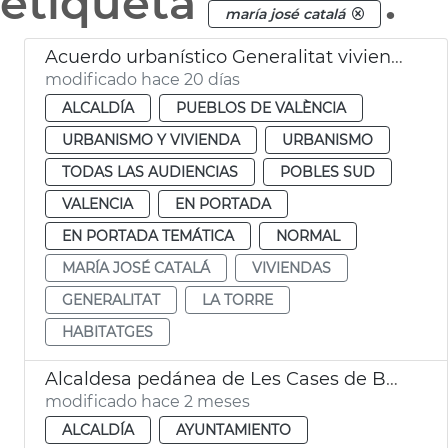
etiqueta
.
maría josé catalá
Acuerdo urbanístico Generalitat viviendas la Torre València
modificado hace 20 días
ALCALDÍA
PUEBLOS DE VALÈNCIA
URBANISMO Y VIVIENDA
URBANISMO
TODAS LAS AUDIENCIAS
POBLES SUD
VALENCIA
EN PORTADA
EN PORTADA TEMÁTICA
NORMAL
MARÍA JOSÉ CATALÁ
VIVIENDAS
GENERALITAT
LA TORRE
HABITATGES
Alcaldesa pedánea de Les Cases de Bàrcena València
modificado hace 2 meses
ALCALDÍA
AYUNTAMIENTO