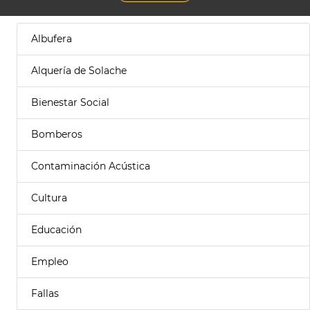
Albufera
Alquería de Solache
Bienestar Social
Bomberos
Contaminación Acústica
Cultura
Educación
Empleo
Fallas