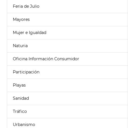
Feria de Julio
Mayores
Mujer e Igualdad
Naturia
Oficina Información Consumidor
Participación
Playas
Sanidad
Tráfico
Urbanismo