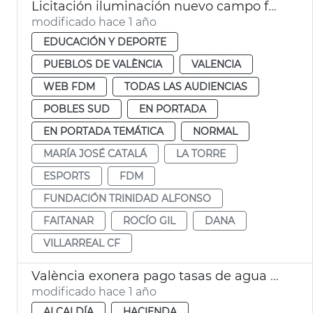
Licitación iluminación nuevo campo fútbol municipal La Torre
modificado hace 1 año
EDUCACIÓN Y DEPORTE
PUEBLOS DE VALÈNCIA
VALENCIA
WEB FDM
TODAS LAS AUDIENCIAS
POBLES SUD
EN PORTADA
EN PORTADA TEMÁTICA
NORMAL
MARÍA JOSÉ CATALÁ
LA TORRE
ESPORTS
FDM
FUNDACIÓN TRINIDAD ALFONSO
FAITANAR
ROCÍO GIL
DANA
VILLARREAL CF
València exonera pago tasas de agua y alcantarillado a pedanías afectadas por dana
modificado hace 1 año
ALCALDÍA
HACIENDA