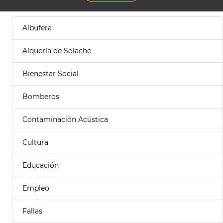
Albufera
Alquería de Solache
Bienestar Social
Bomberos
Contaminación Acústica
Cultura
Educación
Empleo
Fallas