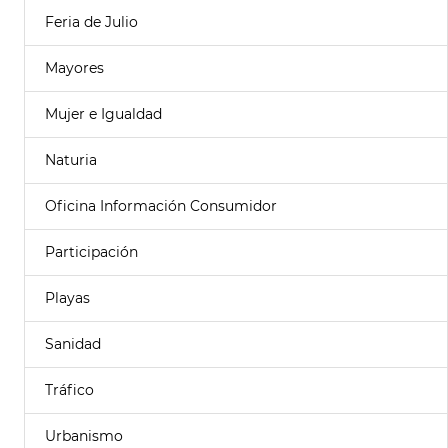
Feria de Julio
Mayores
Mujer e Igualdad
Naturia
Oficina Información Consumidor
Participación
Playas
Sanidad
Tráfico
Urbanismo