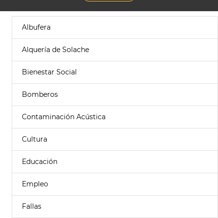
Albufera
Alquería de Solache
Bienestar Social
Bomberos
Contaminación Acústica
Cultura
Educación
Empleo
Fallas