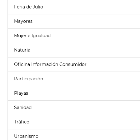
Feria de Julio
Mayores
Mujer e Igualdad
Naturia
Oficina Información Consumidor
Participación
Playas
Sanidad
Tráfico
Urbanismo