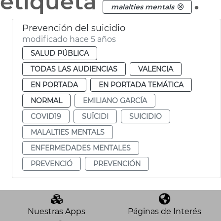
etiqueta
.
malalties mentals
Prevención del suicidio
modificado hace 5 años
SALUD PÚBLICA
TODAS LAS AUDIENCIAS
VALENCIA
EN PORTADA
EN PORTADA TEMÁTICA
NORMAL
EMILIANO GARCÍA
COVID19
SUÏCIDI
SUICIDIO
MALALTIES MENTALS
ENFERMEDADES MENTALES
PREVENCIÓ
PREVENCIÓN
Nuestras Apps
Páginas de Interés