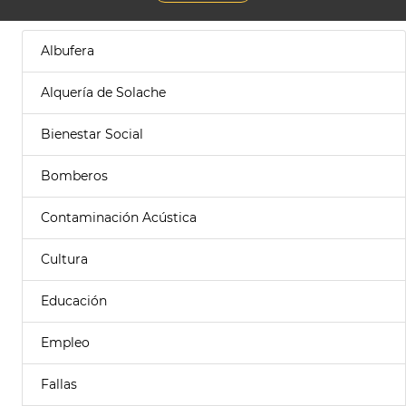
Albufera
Alquería de Solache
Bienestar Social
Bomberos
Contaminación Acústica
Cultura
Educación
Empleo
Fallas