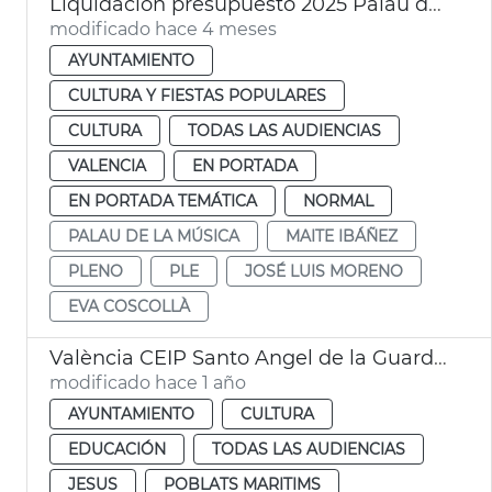
Liquidación presupuesto 2025 Palau de la Música València
modificado hace 4 meses
AYUNTAMIENTO
CULTURA Y FIESTAS POPULARES
CULTURA
TODAS LAS AUDIENCIAS
VALENCIA
EN PORTADA
EN PORTADA TEMÁTICA
NORMAL
PALAU DE LA MÚSICA
MAITE IBÁÑEZ
PLENO
PLE
JOSÉ LUIS MORENO
EVA COSCOLLÀ
València CEIP Santo Angel de la Guarda y CEIP San José de Calasanz
modificado hace 1 año
AYUNTAMIENTO
CULTURA
EDUCACIÓN
TODAS LAS AUDIENCIAS
JESUS
POBLATS MARITIMS