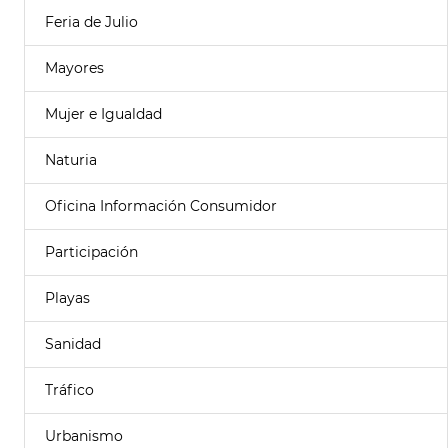
Feria de Julio
Mayores
Mujer e Igualdad
Naturia
Oficina Información Consumidor
Participación
Playas
Sanidad
Tráfico
Urbanismo