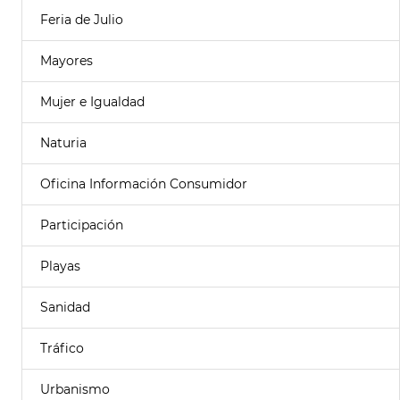
Feria de Julio
Mayores
Mujer e Igualdad
Naturia
Oficina Información Consumidor
Participación
Playas
Sanidad
Tráfico
Urbanismo