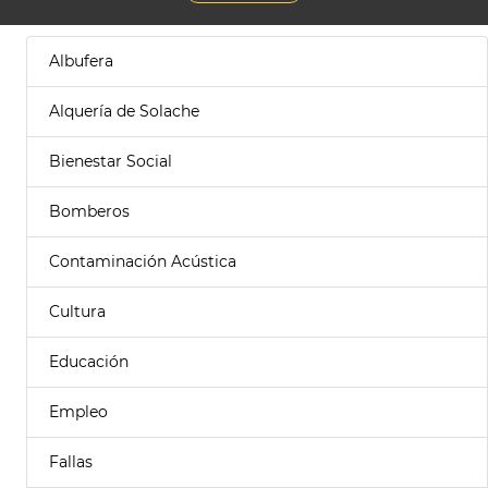
Albufera
Alquería de Solache
Bienestar Social
Bomberos
Contaminación Acústica
Cultura
Educación
Empleo
Fallas