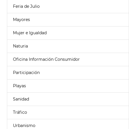
Feria de Julio
Mayores
Mujer e Igualdad
Naturia
Oficina Información Consumidor
Participación
Playas
Sanidad
Tráfico
Urbanismo