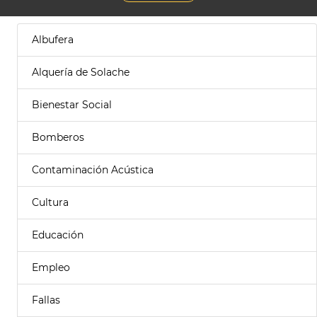
Albufera
Alquería de Solache
Bienestar Social
Bomberos
Contaminación Acústica
Cultura
Educación
Empleo
Fallas