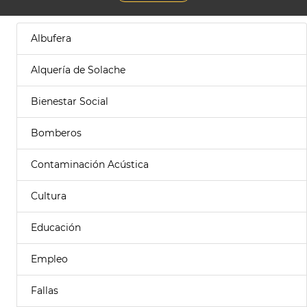
Albufera
Alquería de Solache
Bienestar Social
Bomberos
Contaminación Acústica
Cultura
Educación
Empleo
Fallas