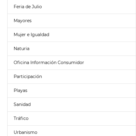
Feria de Julio
Mayores
Mujer e Igualdad
Naturia
Oficina Información Consumidor
Participación
Playas
Sanidad
Tráfico
Urbanismo