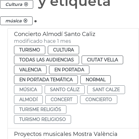
y etiqueta
Cultura
.
música
Concierto Almodí Santo Caliz
modificado hace 1 mes
TURISMO
CULTURA
TODAS LAS AUDIENCIAS
CIUTAT VELLA
VALENCIA
EN PORTADA
EN PORTADA TEMÁTICA
NORMAL
MÚSICA
SANTO CÁLIZ
SANT CALZE
ALMODÍ
CONCERT
CONCIERTO
TURISME RELIGIÓS
TURISMO RELIGIOSO
Proyectos musicales Mostra València