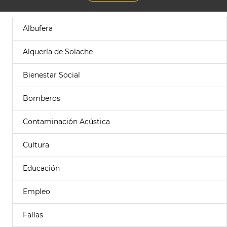
Albufera
Alquería de Solache
Bienestar Social
Bomberos
Contaminación Acústica
Cultura
Educación
Empleo
Fallas