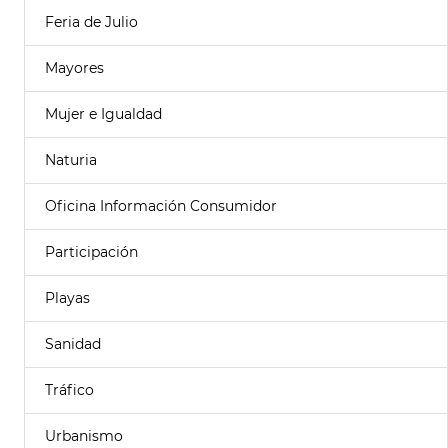
Feria de Julio
Mayores
Mujer e Igualdad
Naturia
Oficina Información Consumidor
Participación
Playas
Sanidad
Tráfico
Urbanismo