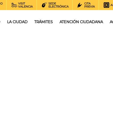
NO
VISIT
SEDE
CITA
A
VALENCIA
ELECTRÓNICA
PREVIA
O
LA CIUDAD
TRÁMITES
ATENCIÓN CIUDADANA
A