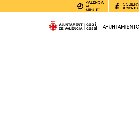
VALENCIA
GOBIER
AL
ABIERTO
MINUTO
AYUNTAMIENT