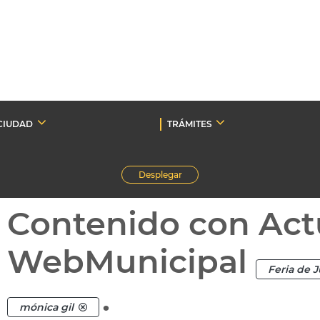
CIUDAD
TRÁMITES
Desplegar
Contenido con Act
WebMunicipal
Feria de J
.
mónica gil