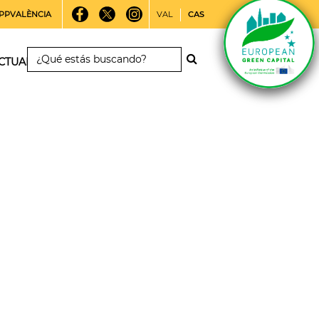
PPVALÈNCIA
VAL
CAS
CTUALIDAD