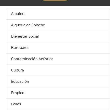
Albufera
Alquería de Solache
Bienestar Social
Bomberos
Contaminación Acústica
Cultura
Educación
Empleo
Fallas