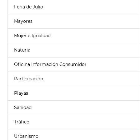
Feria de Julio
Mayores
Mujer e Igualdad
Naturia
Oficina Información Consumidor
Participación
Playas
Sanidad
Tráfico
Urbanismo