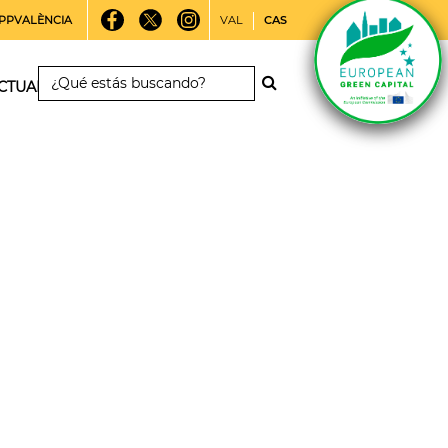
PPVALÈNCIA
VAL
CAS
CTUALIDAD