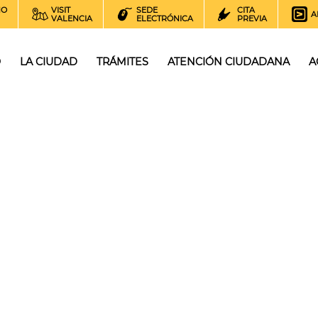
NO
VISIT
SEDE
CITA
A
VALENCIA
ELECTRÓNICA
PREVIA
O
LA CIUDAD
TRÁMITES
ATENCIÓN CIUDADANA
A