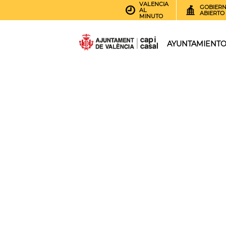
VALENCIA
GOBIER
AL
ABIERTO
MINUTO
AYUNTAMIENT