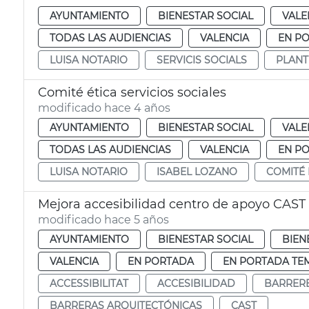
AYUNTAMIENTO
BIENESTAR SOCIAL
VALE
TODAS LAS AUDIENCIAS
VALENCIA
EN P
LUISA NOTARIO
SERVICIS SOCIALS
PLANT
Comité ética servicios sociales
modificado hace 4 años
AYUNTAMIENTO
BIENESTAR SOCIAL
VALE
TODAS LAS AUDIENCIAS
VALENCIA
EN P
LUISA NOTARIO
ISABEL LOZANO
COMITÉ 
Mejora accesibilidad centro de apoyo CAST
modificado hace 5 años
AYUNTAMIENTO
BIENESTAR SOCIAL
BIEN
VALENCIA
EN PORTADA
EN PORTADA TE
ACCESSIBILITAT
ACCESIBILIDAD
BARRERE
BARRERAS ARQUITECTÓNICAS
CAST