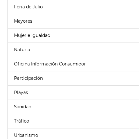
Feria de Julio
Mayores
Mujer e Igualdad
Naturia
Oficina Información Consumidor
Participación
Playas
Sanidad
Tráfico
Urbanismo