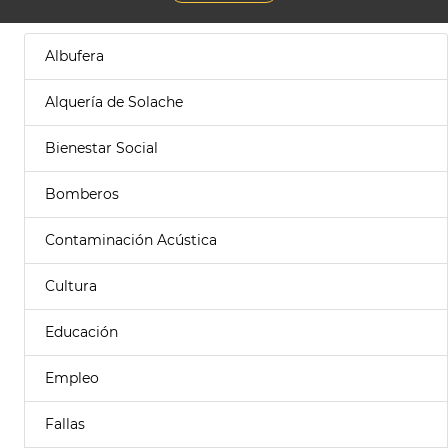
Albufera
Alquería de Solache
Bienestar Social
Bomberos
Contaminación Acústica
Cultura
Educación
Empleo
Fallas