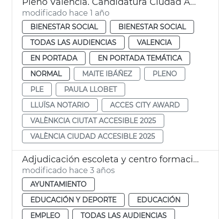
Pleno València. Candidatura Ciudad Accesible 2025
modificado hace 1 año
BIENESTAR SOCIAL
BIENESTAR SOCIAL
TODAS LAS AUDIENCIAS
VALENCIA
EN PORTADA
EN PORTADA TEMÁTICA
NORMAL
MAITE IBÁÑEZ
PLENO
PLE
PAULA LLOBET
LLUÏSA NOTARIO
ACCES CITY AWARD
VALÈNKCIA CIUTAT ACCESIBLE 2025
VALÈNCIA CIUDAD ACCESIBLE 2025
Adjudicación escoleta y centro formación Cabanyal
modificado hace 3 años
AYUNTAMIENTO
EDUCACIÓN Y DEPORTE
EDUCACIÓN
EMPLEO
TODAS LAS AUDIENCIAS