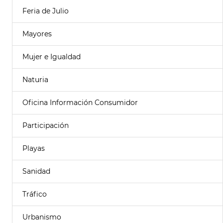
Feria de Julio
Mayores
Mujer e Igualdad
Naturia
Oficina Información Consumidor
Participación
Playas
Sanidad
Tráfico
Urbanismo