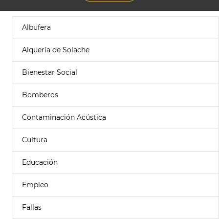
Albufera
Alquería de Solache
Bienestar Social
Bomberos
Contaminación Acústica
Cultura
Educación
Empleo
Fallas