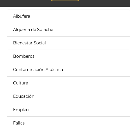
Albufera
Alquería de Solache
Bienestar Social
Bomberos
Contaminación Acústica
Cultura
Educación
Empleo
Fallas