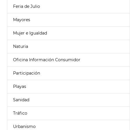
Feria de Julio
Mayores
Mujer e Igualdad
Naturia
Oficina Información Consumidor
Participación
Playas
Sanidad
Tráfico
Urbanismo