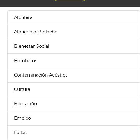
Albufera
Alquería de Solache
Bienestar Social
Bomberos
Contaminación Acústica
Cultura
Educación
Empleo
Fallas