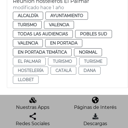
Reunión hosteleros El Palmar
modificado hace 1 año
ALCALDÍA
AYUNTAMIENTO
TURISMO
VALENCIA
TODAS LAS AUDIENCIAS
POBLES SUD
VALENCIA
EN PORTADA
EN PORTADA TEMÁTICA
NORMAL
EL PALMAR
TURISMO
TURISME
HOSTELERÍA
CATALÁ
DANA
LLOBET
Nuestras Apps
Páginas de Interés
Redes Sociales
Descargas