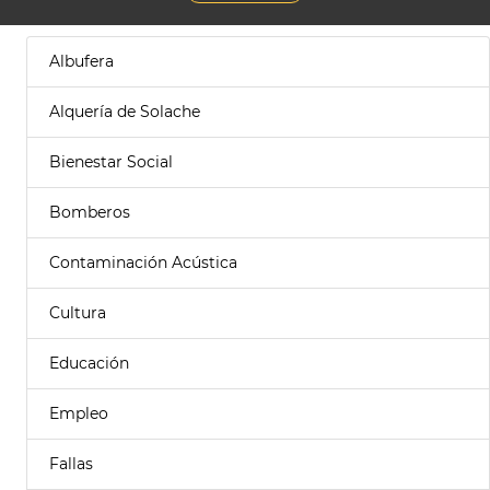
Albufera
Alquería de Solache
Bienestar Social
Bomberos
Contaminación Acústica
Cultura
Educación
Empleo
Fallas