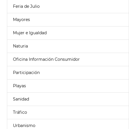
Feria de Julio
Mayores
Mujer e Igualdad
Naturia
Oficina Información Consumidor
Participación
Playas
Sanidad
Tráfico
Urbanismo