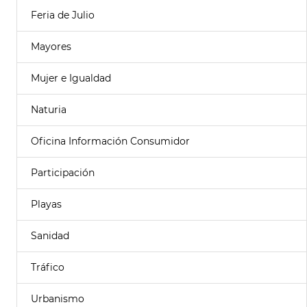
Feria de Julio
Mayores
Mujer e Igualdad
Naturia
Oficina Información Consumidor
Participación
Playas
Sanidad
Tráfico
Urbanismo