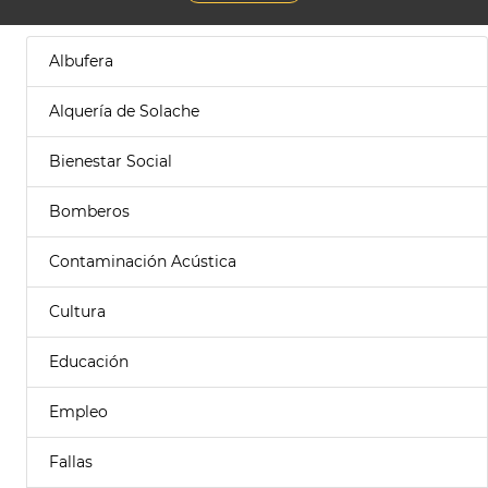
Albufera
Alquería de Solache
Bienestar Social
Bomberos
Contaminación Acústica
Cultura
Educación
Empleo
Fallas