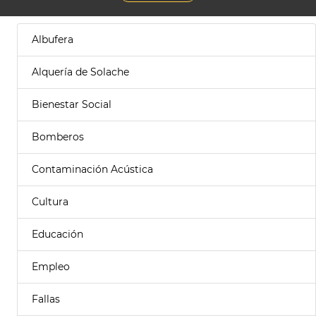
Albufera
Alquería de Solache
Bienestar Social
Bomberos
Contaminación Acústica
Cultura
Educación
Empleo
Fallas