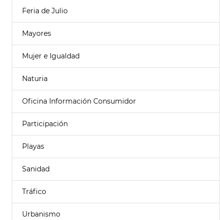
Feria de Julio
Mayores
Mujer e Igualdad
Naturia
Oficina Información Consumidor
Participación
Playas
Sanidad
Tráfico
Urbanismo