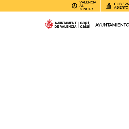
VALENCIA
GOBIER
AL
ABIERTO
MINUTO
AYUNTAMIENT