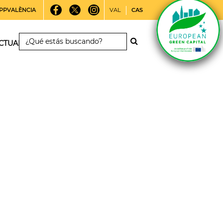
PPVALÈNCIA
VAL
CAS
CTUALIDAD