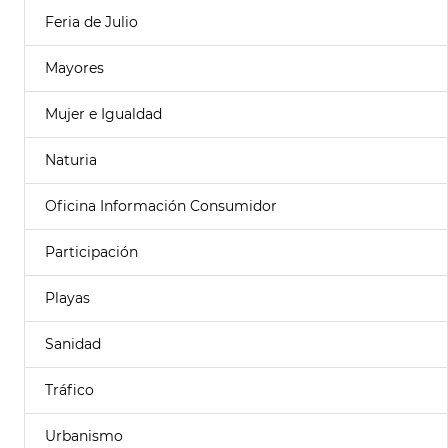
Feria de Julio
Mayores
Mujer e Igualdad
Naturia
Oficina Información Consumidor
Participación
Playas
Sanidad
Tráfico
Urbanismo