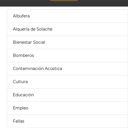
Albufera
Alquería de Solache
Bienestar Social
Bomberos
Contaminación Acústica
Cultura
Educación
Empleo
Fallas