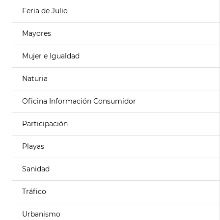
Feria de Julio
Mayores
Mujer e Igualdad
Naturia
Oficina Información Consumidor
Participación
Playas
Sanidad
Tráfico
Urbanismo