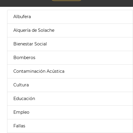
Albufera
Alquería de Solache
Bienestar Social
Bomberos
Contaminación Acústica
Cultura
Educación
Empleo
Fallas