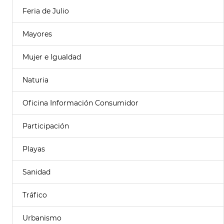
Feria de Julio
Mayores
Mujer e Igualdad
Naturia
Oficina Información Consumidor
Participación
Playas
Sanidad
Tráfico
Urbanismo