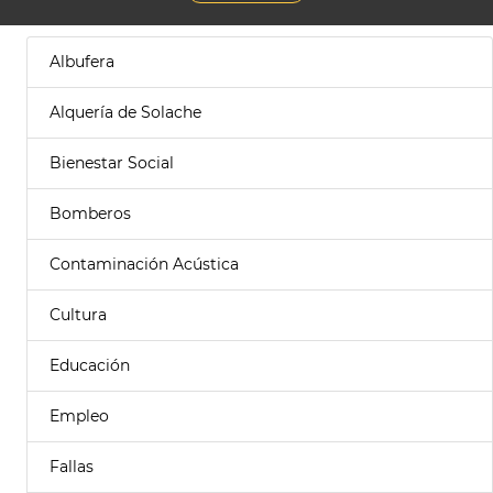
Albufera
Alquería de Solache
Bienestar Social
Bomberos
Contaminación Acústica
Cultura
Educación
Empleo
Fallas