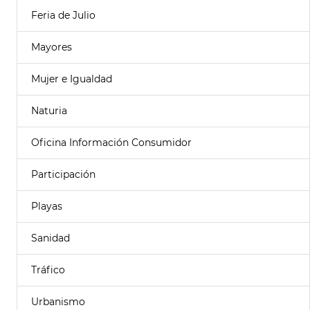
Feria de Julio
Mayores
Mujer e Igualdad
Naturia
Oficina Información Consumidor
Participación
Playas
Sanidad
Tráfico
Urbanismo