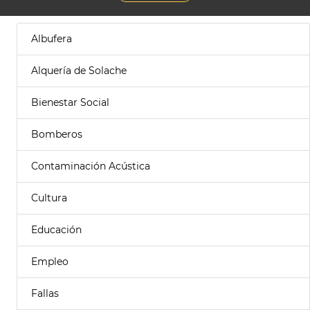
Albufera
Alquería de Solache
Bienestar Social
Bomberos
Contaminación Acústica
Cultura
Educación
Empleo
Fallas