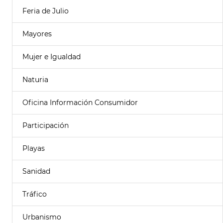
Feria de Julio
Mayores
Mujer e Igualdad
Naturia
Oficina Información Consumidor
Participación
Playas
Sanidad
Tráfico
Urbanismo