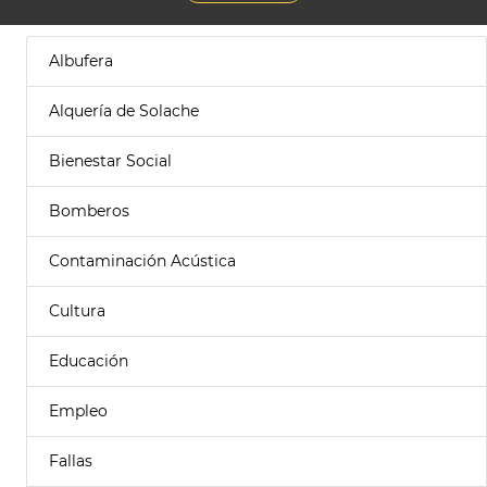
Albufera
Alquería de Solache
Bienestar Social
Bomberos
Contaminación Acústica
Cultura
Educación
Empleo
Fallas